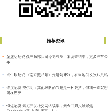
推荐资讯
​盈盛达配资 俄三防部队司令遇袭身亡案调查结束，更多细节公
布
​点牛股配资 《南京照相馆》走进匈牙利，在当地引发强烈共鸣
​维度配资 费尔明：其他球队的兴趣是一种赞赏，但我一直就想
留在巴萨
​恒运配资 索尼开发社交网络续集，索金回归执导聚焦
Facebook内幕_加菲_西和_人人