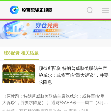
涨8配资 相关话题
顶益所配资 特朗普威胁美联储主席
鲍威尔：或将面临“重大诉讼”，并要
求降息
（原标题：特朗普威胁美联储主席鲍威尔：或将面临“重
大诉讼”，并要求降息） 汇通财经APP讯——周二（8月12
日），美国总统特朗普在TruthSocial平台上发....
分类：
有杠杆的股票交易平台
查看：
218