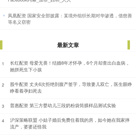
​凤凰配资 国家安全部披露：某境外组织长期对华渗透，借慈善
等名义窃密
最新文章
长红配资 母爱无畏！结婚8年才怀孕，6个月却查出白血病，
1
她拼死生下小孩
股牛配资 丈夫6次拒绝剖腹产签字，导致妻儿双亡，医生眼睁
2
睁看着孕妇死去
普惠配资 第三方婴幼儿三段奶粉袋筒膜样品测试实验
3
沪深策略联盟 小姑子婚后免费住着我的房，如今她在我家摔
4
流产，婆婆还怪我