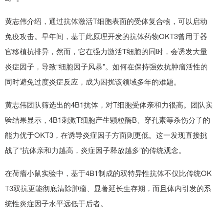
黄志伟介绍，通过抗体激活T细胞表面的受体复合物，可以启动
免疫攻击。早年间，基于此原理开发的抗体药物OKT3曾用于器
官移植抗排异，然而，它在强力激活T细胞的同时，会诱发大量
炎症因子，导致“细胞因子风暴”。如何在保持强效抗肿瘤活性的
同时避免过度炎症反应，成为困扰该领域多年的难题。
黄志伟团队筛选出的4B1抗体，对T细胞受体亲和力很高。团队实
验结果显示，4B1刺激T细胞产生颗粒酶B、穿孔素等杀伤分子的
能力优于OKT3，在诱导炎症因子方面则更低。这一发现直接挑
战了“抗体亲和力越高，炎症因子释放越多”的传统观念。
在荷瘤小鼠实验中，基于4B1制成的双特异性抗体不仅比传统OK
T3双抗更能彻底清除肿瘤、显著延长生存期，而且体内引发的系
统性炎症因子水平远低于后者。