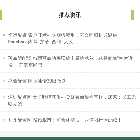
推荐资讯
​恒运配资 索尼开发社交网络续集，索金回归执导聚焦
Facebook内幕_加菲_西和_人人
​顶益所配资 特朗普威胁美联储主席鲍威尔：或将面临“重大诉
讼”，并要求降息
​盛豪配资 国际油价30日微跌
​深圳配资网 女子吐槽蒸蛋外卖疑有侮辱性字样，店家：员工无
聊划的
​郑州配资网 投顾观市：短暂休整后，八连阳行情延续！