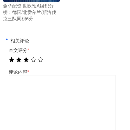
​金垒配资 世欧预A组积分
榜：德国/北爱尔兰/斯洛伐
克三队同积6分
相关评论
本文评分
*
评论内容
*