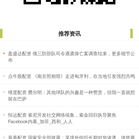
推荐资讯
​盈盛达配资 俄三防部队司令遇袭身亡案调查结束，更多细节公
布
​点牛股配资 《南京照相馆》走进匈牙利，在当地引发强烈共鸣
​维度配资 费尔明：其他球队的兴趣是一种赞赏，但我一直就想
留在巴萨
​恒运配资 索尼开发社交网络续集，索金回归执导聚焦
Facebook内幕_加菲_西和_人人
​凤凰配资 国家安全部披露：某境外组织长期对华渗透，借慈善