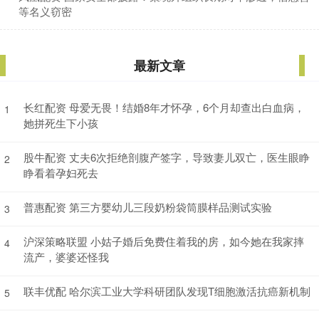
等名义窃密
最新文章
长红配资 母爱无畏！结婚8年才怀孕，6个月却查出白血病，
1
她拼死生下小孩
股牛配资 丈夫6次拒绝剖腹产签字，导致妻儿双亡，医生眼睁
2
睁看着孕妇死去
普惠配资 第三方婴幼儿三段奶粉袋筒膜样品测试实验
3
沪深策略联盟 小姑子婚后免费住着我的房，如今她在我家摔
4
流产，婆婆还怪我
联丰优配 哈尔滨工业大学科研团队发现T细胞激活抗癌新机制
5