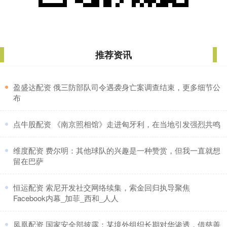
推荐资讯
​盈盛达配资 俄三防部队司令遇袭身亡案调查结束，更多细节公
布
​点牛股配资 《南京照相馆》走进匈牙利，在当地引发强烈共鸣
​维度配资 费尔明：其他球队的兴趣是一种赞赏，但我一直就想
留在巴萨
​恒运配资 索尼开发社交网络续集，索金回归执导聚焦
Facebook内幕_加菲_西和_人人
​凤凰配资 国家安全部披露：某境外组织长期对华渗透，借慈善