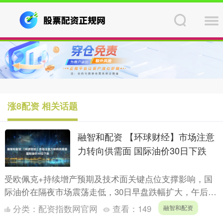
涨8配资 相关话题
融智和配资 【环球财经】市场注意
力转向供需面 国际油价30日下跌
受欧佩克+持续增产预期及技术面关键点位支撑影响，国
际油价在隔夜市场震荡走低，30日早盘跌幅扩大，午后窄
幅盘整，收盘时国际油价均下跌。 截至当天收盘，纽约
分类：
配资指数网官网
查看：
149
融智和配资
商品交易....