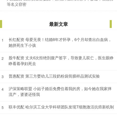
等名义窃密
最新文章
长红配资 母爱无畏！结婚8年才怀孕，6个月却查出白血病，
1
她拼死生下小孩
股牛配资 丈夫6次拒绝剖腹产签字，导致妻儿双亡，医生眼睁
2
睁看着孕妇死去
普惠配资 第三方婴幼儿三段奶粉袋筒膜样品测试实验
3
沪深策略联盟 小姑子婚后免费住着我的房，如今她在我家摔
4
流产，婆婆还怪我
联丰优配 哈尔滨工业大学科研团队发现T细胞激活抗癌新机制
5