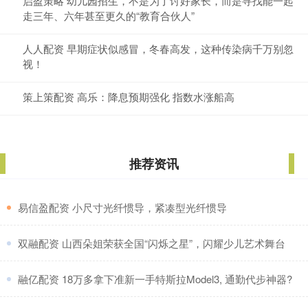
启盈策略 幼儿园招生，不是为了讨好家长，而是寻找能一起
走三年、六年甚至更久的“教育合伙人”
人人配资 早期症状似感冒，冬春高发，这种传染病千万别忽
视！
策上策配资 高乐：降息预期强化 指数水涨船高
推荐资讯
​易信盈配资 小尺寸光纤惯导，紧凑型光纤惯导
​双融配资 山西朵姐荣获全国“闪烁之星”，闪耀少儿艺术舞台
​融亿配资 18万多拿下准新一手特斯拉Model3, 通勤代步神器?