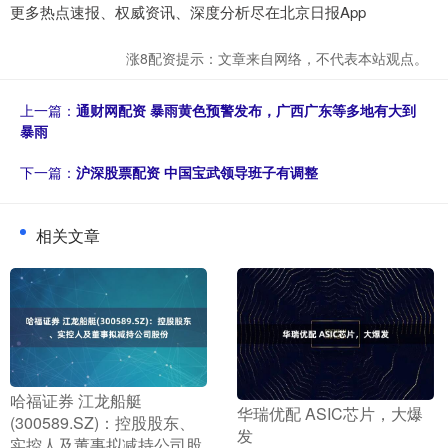
更多热点速报、权威资讯、深度分析尽在北京日报App
涨8配资提示：文章来自网络，不代表本站观点。
上一篇：
通财网配资 暴雨黄色预警发布，广西广东等多地有大到
暴雨
下一篇：
沪深股票配资 中国宝武领导班子有调整
相关文章
​哈福证券 江龙船艇
​华瑞优配 ASIC芯片，大爆
(300589.SZ)：控股股东、
发
实控人及董事拟减持公司股