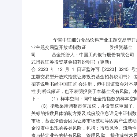
华宝中证细分食品饮料产业主题交易型开放式指数证券投资基金招募说明书（更新） 华宝中证细分食品饮料产业主题交易型开放式指数证 券投资基金 招募说明书（更新） 基金管理人：华宝基金管理有限公司 基金托管人：中国工商银行股份有限公司 华宝中证细分食品饮料产业主题交易型开放式指数证券投资基金招募说明书（更新） 【重要提示】 本基金经中国证券监督管理委员会 2020 年 12 月 1 日证监许可【2020】3245 号文注册，进行募 集。 基金管理人保证《华宝中证细分食品饮料产业主题交易型开放式指数证券投资基金招募说明书》 (以下简称“招募说明书”或“本招募说明书”)的内容真实、准确、完整。本招募说明书经中国证监 会注册，但中国证监会对本基金募集的注册，并不表明其对本基金的投资价值及市场前景作出实质性 判断或保证，也不表明投资于本基金没有风险。本基金的标的指数为中证细分食品饮料产业主题指 数，指数编制方法如下： （1）样本空间：同中证全指指数的样本空间 （2）选样方法： 于 50 只，则将其全部纳入相应主题指数。 （3）指数采用调整市值加权，并设置权重因子。权重因子介于 0 和 1 之间，以使单个样本权重不 超过 15%。 有关标的指数具体编制方案及成份股信息详见中证指数有限公司网站，网址： www.csindex.com.cn。 本基金投资于证券市场，基金净值会因为证券市场波动等因素产生波动，投资者在投资本基金 前，需充分了解本基金的产品特性，并承担基金投资中出现的各类风险，包括：市场风险、流动性风 险、指数化投资的风险、ETF 运作的风险、本基金投资特定品种及参与特定业务的特有风险、管理风 险、操作或技术风险、合规性风险、本基金法律文件中涉及基金风险特征的表述与销售机构对基金的 风险评级可能不一致的风险等。其中，指数化投资的风险包括标的指数回报与股票市场平均回报偏离 的风险、标的指数波动的风险、标的指数编制和计算的风险、跟踪误差控制未达约定目标的风险、成 份股权重较大的风险、标的指数变更的风险、指数编制机构停止服务的风险等；ETF 运作的风险包括 可接受股票认购导致的风险、基金份额二级市场交易价格折溢价风险、参考 IOPV 决策和 IOPV 计算错 误的风险、成份股停牌的风险、投资者申购失败的风险、投资者赎回失败的风险、申购赎回清单差错 风险、申购赎回清单标识设置不合理的风险、基金份额赎回对价的变现风险、套利风险、第三方机构 服务的风险、退市风险等。 华宝中证细分食品饮料产业主题交易型开放式指数证券投资基金招募说明书（更新） 本基金被动跟踪标的指数“中证细分食品饮料产业主题指数”，主要采用组合复制策略，其风险 收益特征与标的指数所表征的市场组合的风险收益特征相似。因此，本基金的业绩表现与中证细分食 品饮料产业主题指数的表现密切相关。同时，本基金为股票型基金，其预期风险和预期风险水平高于 混合型基金、债券型基金及货币市场基金。 在目前结算规则下，投资者申购的基金份额当日起可卖出，投资者赎回获得的股票当日起可卖 出。 在目前的业务规则下，投资者投资本基金时需具有上海证券交易所 A 股账户或基金账户。其中， 上海证券交易所基金账户只能进行基金的现金认购和二级市场交易，如投资者需要使用中证细分食品 饮料产业主题指数成份股中的上海证券交易所上市股票参与网下股票认购或基金的申购、赎回，则应 开立上海证券交易所 A 股账户；如投资者需要使用中证细分食品饮料产业主题指数成份股中的深圳证 券交易所上市股票参与网下股票认购，则还应开立深圳证券交易所 A 股账户。 本基金可投资股指期货，可能面临杠杆风险、基差风险、股指期货展期时的流动性风险、期货盯 市结算制度带来的现金管理风险、到期日风险、对手方风险、连带风险、未平仓合约不能继续持有风 险等。 本基金的投资范围包括资产支持证券。资产支持证券存在信用风险、利率风险、流动性风险、提 前偿付风险、操作风险和法律风险等。 本基金可参与融资业务。融资业务存在信用风险、投资风险和合规风险等风险。本基金可参与转 融通证券出借业务。转融通证券出借业务的风险包括但不限于流动性风险、信用风险和市场风险。 本基金可投资存托凭证，基金净值可能受到存托凭证的境外基础证券价格波动影响，存托凭证的 境外基础证券的相关风险可能直接或间接成为本基金的风险。 投资者在进行投资决策前，请仔细阅读本基金的《招募说明书》、基金产品资料概要及《基金合 同》等信息披露文件，并根据自身的投资目的、投资期限、投资经验、资产状况等判断基金是否和投 资者的风险承受能力相适应，自主判断基金的投资价值，自主做出投资决策，自行承担投资风险。 基金的过往业绩并不预示其未来表现，基金管理人管理的其他基金的业绩也不构成对本基金业绩 表现的保证。 基金管理人依照恪尽职守、诚实信用、谨慎勤勉的原则管理和运用基金财产，但不保证投资于本 基金一定盈利，也不保证最低收益。 投资有风险，投资者认购（或申购）本基金时应认真阅读本招募说明书。 华宝中证细分食品饮料产业主题交易型开放式指数证券投资基金招募说明书（更新） 基金管理人提醒投资者基金投资的“买者自负”原则，在投资者作出投资决策后，基金运营状况 与基金净值变化导致的投资风险，由投资者自行负担。 本次更新招募说明书所载内容截止日为 2025 年 4 月 30 日；有关财务数据和净值表现截止日为 原招募说明书与本次更新的招募说明书不一致的，以本次更新的招募说明书为准。 华宝中证细分食品饮料产业主题交易型开放式指数证券投资基金招募说明书（更新） 目 录 华宝中证细分食品饮料产业主题交易型开放式指数证券投资基金招募说明书（更新） 一、绪言 本招募说明书依据《中华人民共和国证券投资基金法》(以下简称“《基金法》”)、《公开募集 证券投资基金运作管理办法》(以下简称“《运作办法》”)、《证券投资基金销售管理办法》(以下简 称“《销售办法》”)、《公开募集证券投资基金信息披露管理办法》(以下简称“《信息披露办 法》”)、《公开募集开放式证券投资基金流动性风险管理规定》（以下简称“《流动性风险管理规 定》”）、《公开募集证券投资基金运作指引第 3 号——指数基金指引》（以下简称“《指数基金指 引》”）、其他有关规定及《华宝中证细分食品饮料产业主题交易型开放式指数证券投资基金基金合 同》(以下简称“基金合同”)编写。 本招募说明书阐述了华宝中证细分食品饮料产业主题交易型开放式指数证券投资基金的投资目 标、策略、风险、费率等与投资者投资决策有关的必要事项，投资者在作出投资决策前应仔细阅读本 招募说明书。 本基金管理人承诺本招募说明书不存在任何虚假记载、误导性陈述或重大遗漏，并对其真实性、 准确性、完整性承担法律责任。 本基金是根据本招募说明书所载明资料申请募集的。本招募说明书由本基金管理人解释。本基金 管理人没有委托或授权任何其他人提供未在本招募说明书中载明的信息，或对本招募说明书作出任何 解释或者说明。 本招募说明书根据基金合同编写，并经中国证监会注册。基金合同是约定基金合同当事人之间权 利、义务的法律文件。基金投资者自依基金合同取得基金份额，即成为基金份额持有人和基金合同的 当事人，其持有基金份额的行为本身即表明其对基金合同的承认和接受，并按照《基金法》、基金合 同及其他有关规定享有权利、承担义务。基金投资者欲了解基金份额持有人的权利和义务，应详细查 阅基金合同。 华宝中证细分食品饮料产业主题交易型开放式指数证券投资基金招募说明书（更新） 二、释义 在本招募说明书中，除非文意另有所指，下列词语或简称具有以下含义： 对基金合同的任何有效修订和补充 型开放式指数证券投资基金托管协议》及对该托管协议的任何有效修订和补充 基金招募说明书》及其更新 产品资料概要》及其更新（本招募说明书关于基金产品资料概要的编制、披露及更新等内容，将不晚 于 2020 年 9 月 1 日起执行） 份额发售公告》 易公告书》 章以及其他对基金合同当事人有约束力的决定、决议、通知等 经 2012 年 12 月 28 日第十一届全国人民代表大会常务委员会第三十次会议修订，自 2013 年 6 月 1 日 起实施，并经 2015 年 4 月 24 日第十二届全国人民代表大会常务委员会第十四次会议《全国人民代表 大会常务委员会关于修改等七部法律的决定》修正的《中华人民共和国证券 投资基金法》及颁布机关对其不时做出的修订 销售管理办法》及颁布机关对其不时做出的修订 华宝中证细分食品饮料产业主题交易型开放式指数证券投资基金招募说明书（更新） 证券投资基金信息披露管理办法》及颁布机关对其不时做出的修订 资基金运作管理办法》及颁布机关对其不时做出的修订 开募集开放式证券投资基金流动性风险管理规定》及颁布机关对其不时做出的修订 证券投资基金运作指引第 3 号——指数基金指引》及颁布机关对其不时做出的修订 的资产，包括但不限于到期日在 10 个交易日以上的逆回购与银行定期存款（含协议约定有条件提前 支取的银行存款）、停牌股票、流通受限的新股及非公开发行股票、资产支持证券、因发行人债务违 约无法进行转让或交易的债券等 基金” 似，采用开放式运作方式的基金 基金管理人、基金托管人和基金份额持有人 有关政府部门批准设立并存续的企业法人、事业法人、社会团体或其他组织 规规定可以投资于在中国境内依法募集的证券投资基金的中国境外的机构投资者 （包括其不时修订）及相关法律法规规定，运用来自境外的人民币资金进行境内证券投资的境外法人 投资者以及法律法规或中国证监会允许购买证券投资基金的其他投资者的合称 华宝中证细分食品饮料产业主题交易型开放式指数证券投资基金招募说明书（更新） 金申购赎回业务指引》所定义的机构投资