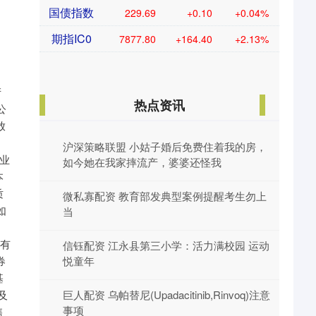
国债指数
229.69
+0.10
+0.04%
期指IC0
7877.80
+164.40
+2.13%
理状况，并寻求咨询意见。 （1）内部风险控制原则
热点资讯
沪深策略联盟 小姑子婚后免费住着我的房，
如今她在我家摔流产，婆婆还怪我
微私寡配资 教育部发典型案例提醒考生勿上
当
信钰配资 江永县第三小学：活力满校园 运动
悦童年
巨人配资 乌帕替尼(Upadacitinib,Rinvoq)注意
事项