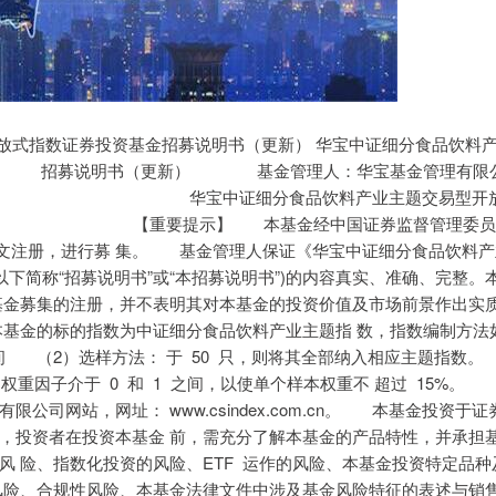
者 购、赎回、交易等业务 受基金管理人委托代为办理基金销售业务的机构，包括发售代理机构和申购赎回代理券商 理本基金发售业务的机构 的办理本基金申购、赎回业务的证券公司，又称为代办证券公司 结算业务实施细则》（及其不时修订）规定的基金登记、存管、结算及相关业务 本基金的登记机构为中国证券登记结算有限责任公司(以下简称“中国结算”) 金账户 证监会办理基金备案手续完毕，并获得中国证监会书面确认的日期 果报中国证监会备案并予以公告的日期 华宝中证细分食品饮料产业主题交易型开放式指数证券投资基金招募说明书（更新） 实施细则》、中国证券登记结算有限责任公司发布实施的《中国证券登记结算有限责任公司关于交易 所交易型开放式证券投资基金登记结算业务实施细则》及中国证券登记结算有限责任公司、上海证券 交易所发布的其他相关规则和规定 为 的申购对价向基金管理人申请购买基金份额的行为 份额兑换为申购赎回清单规定的赎回对价的行为 金替代、现金差额及其他对价 回人的组合证券、现金替代、现金差额及其他对价 额数应为最小申购赎回单位的整数倍 券中部分证券的一定数量的现金 合证券市值和现金替代之差；投资者申购或赎回时应支付或应获得的现金差额根据最小申购赎回单位 对应的现金差额、申购或赎回的基金份额数计算 额 华宝中证细分食品饮料产业主题交易型开放式指数证券投资基金招募说明书（更新） 拆分、合并，将按经拆分、合并调整后的基金份额折算日各类别的基金份额净值来计算相应基金份额 净值增长率） 减去 1 乘以 100%（期间如发生基金份额折算或拆分、合并，则以基金份额折算或拆分、合并日为初始 日重新计算） 值总和 过程 金管理人网站、基金托管人网站、中国证监会基金电子披露网站）等媒介 份有限公司出借证券，中国证券金融股份有限公司到期归还所借证券及相应权益补偿并支付费用的业 务。 华宝中证细分食品饮料产业主题交易型开放式指数证券投资基金招募说明书（更新） 三、基金管理人 （一）基金管理人概况 基金管理人：华宝基金管理有限公司 住所：中国（上海）自由贸易试验区世纪大道 100 号上海环球金融中心 58 楼 办公地址：中国（上海）自由贸易试验区世纪大道 100 号上海环球金融中心 58 楼 法定代表人：黄孔威 总经理：向辉 成立日期：2003 年 3 月 7 日 注册资本：1.5 亿元人民币 电话：021-38505888 联系人：章希 股权结构：中方股东华宝信托有限责任公司持有 51%的股份，外方股东 Warburg Pincus Asset Management, L.P.持有 29%的股份，中方股东江苏省铁路集团有限公司持有 20%的股份。 (二) 主要人员情况 黄孔威先生，董事长，硕士。曾任职于宝钢集团计财部和资产经营部、宝武集团下属公司，曾兼 任中国太保非执行董事、兴业银行监事、兴业银行董事、长江养老保险董事等。现任华宝基金管理有 限公司董事长。 向辉先生，董事，硕士。曾在武汉长江金融审计事务所任副所长、在长盛基金管理有限公司市场 部任职。2002 年加入华宝基金管理有限公司，先后担任公司清算登记部总经理、营运副总监、营运总 监、副总经理等职务。现任华宝基金管理有限公司总经理。 朱莉丽女士，董事，硕士。曾就职于美林投资银行部、德意志银行投资银行部。现任上海华平私 募基金管理有限公司董事总经理，兼任河南中原消费金融股份有限公司董事，神策网络科技（北京） 有限公司董事。 卢余权先生，董事，学士。曾任江苏省交通厅公路局副局长、江苏省铁路办公室规划计划处处 长。现任江苏省铁路集团有限公司副总经理、党委委员、总法律顾问、首席合规官，新陆桥（连云 港）码头有限公司董事、副董事长，江苏省国有企业发展改革研究会常务理事。 华宝中证细分食品饮料产业主题交易型开放式指数证券投资基金招募说明书（更新） 王灿先生，独立董事，硕士。曾先后任复星国际有限公司及复星集团执行董事、高级副总裁兼首 席发展官(CGO)、首席财务官(CFO)及投资管理中心总经理等职务，并曾任职于金蝶软件（中国）有限 公司、普华永道中天会计师事务所、渣打银行（中国）有限公司、华住酒店集团。现任中国总会计师 协会副会长，兼任亚朵生活控股有限公司独立董事、重庆小米消费金融有限公司独立非执行董事、清 晰医疗集团控股有限公司独立非执行董事。 许多奇女士，独立董事，博士。曾先后任中南财经政法大学法学院助教、讲师，上海交通大学法 学院讲师、副教授、教授、博导，美国哈佛大学法学院富布莱特高级访问学者，纽约大学法学院 “Hauser”全球研究员，杜克大学、新南威尔士大学等国际顶尖法学院的高级访问学者。现任复旦大 学法学院教授、博士生导师，复旦大学数字经济法治研究中心主任和智慧法治重点实验室负责人，上 海交通大学上海高级金融学院兼聘教授；兼任桂林银行股份有限公司独立董事、中储发展股份有限公 司独立董事，法律与国际事务委员会（FLIA）委员及项目主任、东南大学兼职博导、中国科学技术法 学会常务理事、中国法学会财税法学会常务理事、最高人民法院中国司法大数据研究院互联网司法研 究中心专家库成员、上海市政府首批立法专家、中共浦东新区委员会法律顾问、中国（上海）自贸试 验区管委会法律顾问等职务。 周波女士，独立董事，博士。曾任上海财经大学会计学院助理教授、会计学院院长助理。现任上 海财经大学会计学院副教授、博士生导师，会计学院副院长。并为中国总会计师协会财务管理专业委 员会委员、中国商业会计学会智能财务分会副会长；兼任上海新相微电子股份有限公司独立董事。 丘键先生，监事会主席，硕士。曾先后就职于中国银行间市场交易商协会、中国银联股份有限公 司、金融网关信息服务有限公司、国网英大投资管理有限公司。现任北京华平投资咨询有限公司战略 总监。 黄洪永先生，监事，硕士。曾任宝钢集团规划部、管理创新部综合主管，宝钢工程党委组织部、 人力资源部部长，广东钢铁集团规划部副部长，广东宝钢置业副总经理，宝钢集团人事效率总监、领 导力发展总监，中国宝武集团领导力发展总监，中国宝武钢铁集团产业金融党工委副书记、纪工委书 记。现任华宝投资有限公司总经理、党委副书记，兼任华宝信托有限责任公司监事，长江养老保险股 份有限公司董事。 陆晓霞女士，职工监事，本科。曾任华宝信托计财部副总经理、总经理，华宝投资审计监察法务 部部长、审计监察部部长。现任华宝基金管理有限公司风险管理部资深风险分析师。 华宝中证细分食品饮料产业主题交易型开放式指数证券投资基金招募说明书（更新） 胡孟超先生，职工监事，硕士。曾任永 赢 基 金管理有限公司、永赢资产管理有限公司监察稽核助 理。现任华宝基金管理有限公司合规审计部法务主管。 向辉先生，总经理，简历同上。 周雷先生，督察长，硕士。曾任职于中国机械设备进出口总公司、北京证监局、中国证监会，曾 任华宝证券有限责任公司首席风险官、合规总监。现任华宝基金管理有限公司督察长。 李孟恒先生，首席信息官，硕士。曾在 T.A. Consultanted LTD.从事开发及技术管理工作。 运副总监兼信息技术部总经理，现任华宝基金管理有限公司首席信息官。 周晶先生，首席投资官，博士。先后在德亚投资(美国)、华宝基金、汇丰证券(美国)从事风险管 理、投资研究等工作。 2011 年 6 月再次加入华宝基金管理有限公司，历任首席策略分析师、策略部 总经理、海外投资部总经理、公司总经理助理兼国际业务部总经理，现任华宝基金管理有限公司首席 投资官。 蒋俊阳，硕士。曾在上海申银万国证券研究所、光大证券研究所从事研究工作。2018 年 10 月加 入华宝基金管理有限公司担任基金经理助理等职务，现任指数研发投资部副总经理。2020 年 7 月起任 华宝中证电子 50 交易型开放式指数证券投资基金基金经理，2020 年 12 月起任华宝中证细分食品饮料 产业主题交易型开放式指数证券投资基金基金经理，2021 年 3 月至 2022 年 2 月任华宝中证沪港深 500 交易型开放式指数证券投资基金基金经理，2021 年 6 月起任华宝深证创新 100 交易型开放式指数证券 投资基金基金经理，2021 年 7 月起任华宝中证细分食品饮料产业主题交易型开放式指数证券投资基金 发起式联接基金基金经理，2021 年 7 月起任华宝中证电子 50 交易型开放式指数证券投资基金发起式 联接基金基金经理，2021 年 9 月至 2024 年 9 月任华宝深证创新 100 交易型开放式指数证券投资基金 发起式联接基金基金经理，2021 年 11 月起任华宝中证 800 地产交易型开放式指数证券投资基金基金 经理，2024 年 3 月起任华宝中证 A50 交易型开放式指数证券投资基金基金经理，2024 年 4 月起任华宝 中证 A50 交易型开放式指数证券投资基金发起式联接基金基金经理，2024 年 11 月起任华宝中证 A500 交易型开放式指数证券投资基金基金经理，2025 年 1 月起任华宝中证 A500 交易型开放式指数证券投 资基金联接基金基金经理，2025 年 4 月起任华宝深证 100 指数型发起式证券投资基金基金经理。 李孟恒先生，华宝基金管理有限公司首席信息官。 华宝中证细分食品饮料产业主题交易型开放式指数证券投资基金招募说明书（更新） 张广宇先生，华宝基金管理有限公司指数研发投资部总经理 蒋俊阳先生，华宝基金管理有限公司指数研发投资部副总经理、基金经理。 胡洁女士，华宝基金管理有限公司指数投资总监、基金经理。 钟奇先生，华宝基金管理有限公司成长风格投资总监、基金经理。 秦彦齐先生，华宝基金管理有限公司创新研究发展中心高级分析师。 （三）基金管理人职责 基金管理人应严格依法履行下列职责： 和登记事宜； （四）基金管理人承诺 息披露办法》等法律法规的相关规定，并建立健全内部控制制度，采取有效措施，防止违法违规行为 的发生。 （1）将其固有财产或者他人财产混同于基金财产从事证券投资； （2）不公平地对待其管理的不同基金财产； （3）利用基金财产或者职务之便为基金份额持有人以外的第三人牟取利益； 华宝中证细分食品饮料产业主题交易型开放式指数证券投资基金招募说明书（更新） （4）向基金份额持有人违规承诺收益或者承担损失； （5）侵占、挪用基金财产； （6）泄露因职务便利获取的未公开信息、利用该信息从事或者明示、暗示他人从事相关的交易活动； （7）玩忽职守，不按照规定履行职责； （8）依照法律、行政法规有关规定，由中国证监会规定禁止的其他行为。 （1）依照有关法律法规和基金合同的规定，本着谨慎的原则为基金份额持有人谋取最大利益； （2）不利用职务之便为自己、代理人、代表人、受雇人或任何其他第三人牟取不当利益； （3）不泄漏在任职期间知悉的有关证券、基金的商业秘密、尚未依法公开的基金投资内容、基金投资 计划等信息，或利用该信息从事或者明示、暗示他人从事相关的交易活动； （4）不以任何形式为其他组织或个人进行证券交易。 （五）基金管理人内部控制制度 本基金在运作过程中面临的风险主要包括市场风险、信用风险、流动性风险、操作风险、合规性风 险、信誉风险和事件风险（如灾难）等。 针对上述各种风险，基金管理人建立了一套完整的风险管理体系，具体包括以下内容： （1）搭建风险管理环境。具体包括制定风险管理战略、目标，设置相应的组织机构，建立清晰的责任 线路和报告渠道、配备适当的人力资源、开发适用的技术支持系统等内容。 （2）识别风险。辨识公司运作和基金管理中存在的风险。 （3）分析风险。检查存在的控制措施，分析风险发生的可能性及其引起的后果并将风险归类。 （4）度量风险。评估风险水平的高低，既有定性的度量手段，也有定量的度量手段。定性的度量是把 风险水平划分为若干级别，每一种风险按其发生的可能性与后果的严重程度分别进入相应的级别。定 量的方法则是设计一些风险指标，测量其数值的大小。 （5）处理风险。将风险水平与既定的标准相对比，对于那些级别较低、在公司所定标准范围以内的风 险，控制相对宽松一点，但仍加以定期监控，以防其超过预定标准；而对较为严重的风险，则制定适 当的控制措施；对于一些后果可能极其严重的风险，则除了严格控制以外，还准备了相应的应急处理 措施。 （6）监视与检查。对已有的风险管理系统进行实时监视，并定期评价其管理绩效，在必要时结合新的 需求加以改变。 华宝中证细分食品饮料产业主题交易型开放式指数证券投资基金招募说明书（更新） （7）报告与咨询。建立风险管理的报告系统，使公司股东、公司董事会、公司高级管理人员及监管部 门及时而有效地了解公司风险管