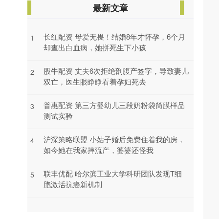
最新文章
长红配资 母爱无畏！结婚8年才怀孕，6个月
1
却查出白血病，她拼死生下小孩
股牛配资 丈夫6次拒绝剖腹产签字，导致妻儿
2
双亡，医生眼睁睁看着孕妇死去
普惠配资 第三方婴幼儿三段奶粉袋筒膜样品
3
测试实验
沪深策略联盟 小姑子婚后免费住着我的房，
4
如今她在我家摔流产，婆婆还怪我
联丰优配 哈尔滨工业大学科研团队发现T细
5
胞激活抗癌新机制