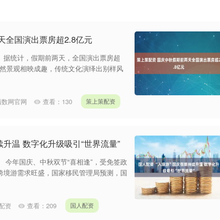
天全国演出票房超2.8亿元
。据统计，假期前两天，全国演出票房超
自然景观相映成趣，传统文化演绎出别样风
指数网官网
查看：
130
策上策配资
续升温 数字化升级吸引“世界流量”
 今年国庆、中秋双节“喜相逢”，受免签政
跨境游需求旺盛，国家移民管理局预测，国
配资
查看：
209
国人配资